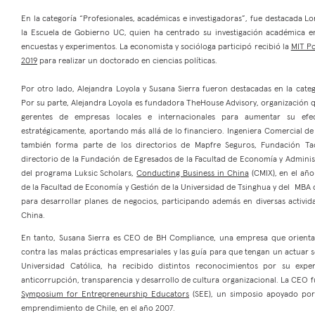
En la categoría “Profesionales, académicas e investigadoras”, fue destacada Lo
la Escuela de Gobierno UC, quien ha centrado su investigación académica en
encuestas y experimentos. La economista y socióloga participó recibió la
MIT Po
2019
para realizar un doctorado en ciencias políticas.
Por otro lado, Alejandra Loyola y Susana Sierra fueron destacadas en la cat
Por su parte, Alejandra Loyola es fundadora TheHouse Advisory, organización qu
gerentes de empresas locales e internacionales para aumentar su efec
estratégicamente, aportando más allá de lo financiero. Ingeniera Comercial de 
también forma parte de los directorios de Mapfre Seguros, Fundación Taca
directorio de la Fundación de Egresados de la Facultad de Economía y Adminis
del programa Luksic Scholars,
Conducting Business in China
(CMIX), en el año
de la Facultad de Economía y Gestión de la Universidad de Tsinghua y del MBA 
para desarrollar planes de negocios, participando además en diversas activida
China.
En tanto, Susana Sierra es CEO de BH Compliance, una empresa que orienta 
contra las malas prácticas empresariales y las guía para que tengan un actuar s
Universidad Católica, ha recibido distintos reconocimientos por su exp
anticorrupción, transparencia y desarrollo de cultura organizacional. La CEO
Symposium for Entrepreneurship Educators
(SEE), un simposio apoyado por
emprendimiento de Chile, en el año 2007.