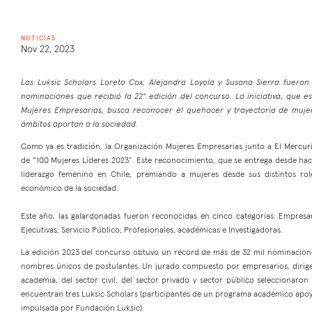
NOTICIAS
Nov 22, 2023
Las Luksic Scholars Loreto Cox, Alejandra Loyola y Susana Sierra fuero
nominaciones que recibió la 22° edición del concurso. La iniciativa, que e
Mujeres Empresarias, busca reconocer el quehacer y trayectoria de mujer
ámbitos aportan a la sociedad.
Como ya es tradición, la Organización Mujeres Empresarias junto a El Mercuri
de “100 Mujeres Líderes 2023”. Este reconocimiento, que se entrega desde hace 
liderazgo femenino en Chile, premiando a mujeres desde sus distintos role
económico de la sociedad.
Este año, las galardonadas fueron reconocidas en cinco categorías: Empresar
Ejecutivas; Servicio Público; Profesionales, académicas e Investigadoras.
La edición 2023 del concurso obtuvo un récord de más de 32 mil nominaciones
nombres únicos de postulantes. Un jurado compuesto por empresarios, dirigen
academia, del sector civil, del sector privado y sector público seleccionaron
encuentran tres Luksic Scholars (participantes de un programa académico ap
impulsada por Fundación Luksic).