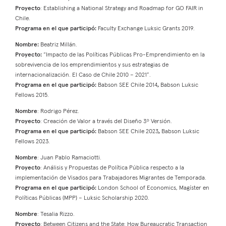
Proyecto
: Establishing a National Strategy and Roadmap for GO FAIR in
Chile.
Programa en el que participó:
Faculty Exchange Luksic Grants 2019.
Nombre:
Beatriz Millán.
Proyecto:
“Impacto de las Políticas Públicas Pro-Emprendimiento en la
sobrevivencia de los emprendimientos y sus estrategias de
internacionalización. El Caso de Chile 2010 – 2021”.
Programa en el que participó:
Babson SEE Chile 2014
,
Babson Luksic
Fellows 2015.
Nombre
: Rodrigo Pérez.
Proyecto
: Creación de Valor a través del Diseño 3º Versión.
Programa en el que participó:
Babson SEE Chile 2023
,
Babson Luksic
Fellows 2023.
Nombre
: Juan Pablo Ramaciotti.
Proyecto
: Análisis y Propuestas de Política Pública respecto a la
implementación de Visados para Trabajadores Migrantes de Temporada.
Programa en el que participó:
London School of Economics, Magíster en
Políticas Públicas (MPP) – Luksic Scholarship 2020.
Nombre
: Tesalia Rizzo.
Proyecto
: Between Citizens and the State: How Bureaucratic Transaction