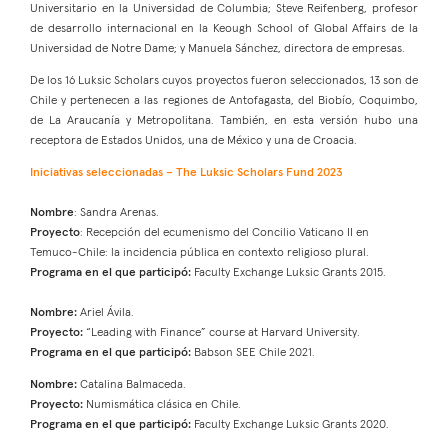
Universitario en la Universidad de Columbia; Steve Reifenberg, profesor
de desarrollo internacional en la Keough School of Global Affairs de la
Universidad de Notre Dame; y Manuela Sánchez, directora de empresas.
De los 16 Luksic Scholars cuyos proyectos fueron seleccionados, 13 son de
Chile y pertenecen a las regiones de Antofagasta, del Biobío, Coquimbo,
de La Araucanía y Metropolitana. También, en esta versión hubo una
receptora de Estados Unidos, una de México y una de Croacia.
Iniciativas seleccionadas – The Luksic Scholars Fund 2023
Nombre
: Sandra Arenas.
Proyecto
: Recepción del ecumenismo del Concilio Vaticano II en
Temuco-Chile: la incidencia pública en contexto religioso plural.
Programa en el que participó:
Faculty Exchange Luksic Grants 2015.
Nombre:
Ariel Ávila.
Proyecto:
“Leading with Finance” course at Harvard University.
Programa en el que participó:
Babson SEE Chile 2021.
Nombre:
Catalina Balmaceda.
Proyecto:
Numismática clásica en Chile.
Programa en el que participó:
Faculty Exchange Luksic Grants 2020.