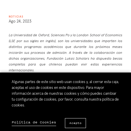
NOTICIAS
Ago 24, 2023
La Universidad de Oxford, Sciences Po y la London School of Economics
(LSE por sus sigles en inglés), son las universidades que imparten los
distintos programas académicos que durante los próximos meses
iniciarán sus procesos de admisión. A través de la colaboración con
dichas organizaciones, Fundación Luksic Scholars ha dispuesto becas
completas para que chilenos puedan vivir estas experiencias
internacionales.
El servicio público, y todos quienes se dedican a este ámbito, son una
Algunas partes de este sitio web usan cookies y, al cerrar esta caja,
pieza fundamental en la construcción de una mejor sociedad. Es
aceptas el uso de cookies en este dispositivo. Para mayor
precisamente en esta área donde se abordan la mayor cantidad de
información acerca de nuestras cookies y cómo puedes cambiar
desafíos sociales y se impulsan las transformaciones que se necesitan en
tu configuración de cookies, por favor, consulta nuestra política de
un país, para promover que sus habitantes puedan alcanzar una mejor
cookies.
calidad de vida. Es por eso que hoy en día, en un mundo donde los
desafíos sociales y globales están rápidamente evolucionando, fortalecer
la formación de profesionales y líderes que se dedican al servicio público
Política de Cookies
Acepto
adquiere un rol más relevante que nunca.