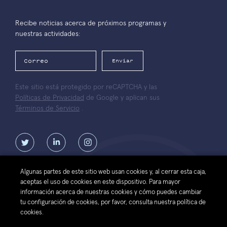
Recibe noticias acerca de próximos programas y
nuestras actividades:
Enviar
Este sitio está protegido por reCAPTCHA y las
Políticas de Privacidad
de Google y aplican sus
Términos de Servicio
.
Algunas partes de este sitio web usan cookies y, al cerrar esta caja,
aceptas el uso de cookies en este dispositivo. Para mayor
Contáctanos
Términos de
Política de protección de datos
información acerca de nuestras cookies y cómo puedes cambiar
uso del sitio
personales de la Fundación Luksic
tu configuración de cookies, por favor, consulta nuestra política de
web
Scholars
cookies.
© 2026 Fundación Luksic Scholars. Todos los Derechos Reservados