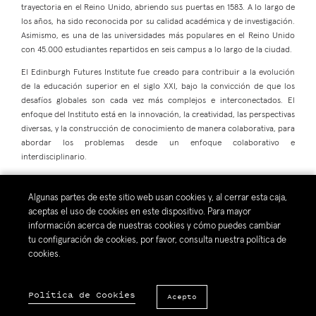
trayectoria en el Reino Unido, abriendo sus puertas en 1583. A lo largo de
los años, ha sido reconocida por su calidad académica y de investigación.
Asimismo, es una de las universidades más populares en el Reino Unido
con 45.000 estudiantes repartidos en seis campus a lo largo de la ciudad.
El Edinburgh Futures Institute fue creado para contribuir a la evolución
de la educación superior en el siglo XXI, bajo la convicción de que los
desafíos globales son cada vez más complejos e interconectados. El
enfoque del Instituto está en la innovación, la creatividad, las perspectivas
diversas, y la construcción de conocimiento de manera colaborativa, para
abordar los problemas desde un enfoque colaborativo e
interdisciplinario.
Algunas partes de este sitio web usan cookies y, al cerrar esta caja,
aceptas el uso de cookies en este dispositivo. Para mayor
información acerca de nuestras cookies y cómo puedes cambiar
Compartir:
tu configuración de cookies, por favor, consulta nuestra política de
cookies.
Política de Cookies
Acepto