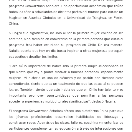
2023 en la primera mujer chilena en ser admitida para el distinguido
programa Schwarzman Scholars. Una oportunidad académica que reúne
todos los años a estudiantes de distintas partes del mundo para cursar un
Magíster en Asuntos Globales en la Universidad de Tsinghua, en Pekín,
China.
Su logro fue significativo, no sólo al ser la primera mujer chilena en ser
admitida, sino también en convertirse en la primera persona que cursa el
programa tras haber estudiado su pregrado en Chile. De esa manera,
Natalia cuenta que hoy en día busca inspirar a otras mujeres a perseguir
sus sueños y desafiar los límites.
“Para mí lo importante de haber sido la primera mujer seleccionada es
que siento que voy a poder motivar a muchas personas, especialmente
mujeres. Mi historia es una de esfuerzo y de pasión por siempre estar
aprendiendo, siento que es un testimonio de que las cosas sí se pueden
lograr. También, siento que esto habla de que en Chile hay talento y es
importante promover oportunidades que permitan a las personas
acceder a experiencias multiculturales significativas”, destacó Natalia.
El programa Schwarzman Scholars ofrece una plataforma única para que
los jóvenes profesionales desarrollen habilidades de liderazgo y
construyan redes. Además de las clases, talleres, coaching y mentorías; los
participantes complementan su educación a través de interacciones con