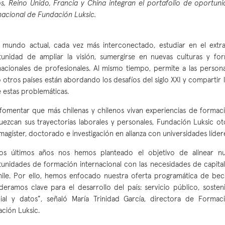
s, Reino Unido, Francia y China integran el portafolio de oportu
nacional de Fundación Luksic.
 mundo actual, cada vez más interconectado, estudiar en el extra
unidad de ampliar la visión, sumergirse en nuevas culturas y f
nacionales de profesionales. Al mismo tiempo, permite a las perso
otros países están abordando los desafíos del siglo XXI y compartir l
 estas problemáticas.
fomentar que más chilenas y chilenos vivan experiencias de formaci
uezcan sus trayectorias laborales y personales, Fundación Luksic o
magíster, doctorado e investigación en alianza con universidades lídere
los últimos años nos hemos planteado el objetivo de alinear nu
unidades de formación internacional con las necesidades de capita
ile. Por ello, hemos enfocado nuestra oferta programática de bec
deramos clave para el desarrollo del país: servicio público, sostenib
icial y datos”, señaló María Trinidad García, directora de Formac
ción Luksic.