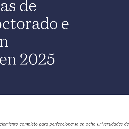
as de
octorado e
ón
 en 2025
ciamiento completo para perfeccionarse en ocho universidades d