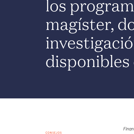
los program
magíster, d
investigaci
disponibles
Finan
CONSEJOS