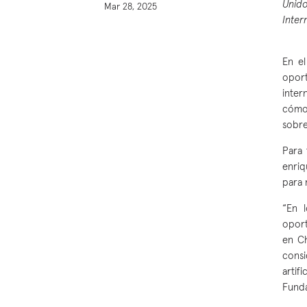
Unido
Mar 28, 2025
Inter
En el
oport
inter
cómo 
sobre
Para 
enriq
para 
“En 
oport
en Ch
consi
artif
Funda