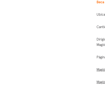
Beca 
Ubica
Canti
Dirig
Magís
Págin
Magís
Magís