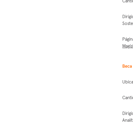
Canti
Dirig
Soste
Págin
Magís
Beca 
Ubica
Canti
Dirig
Analí