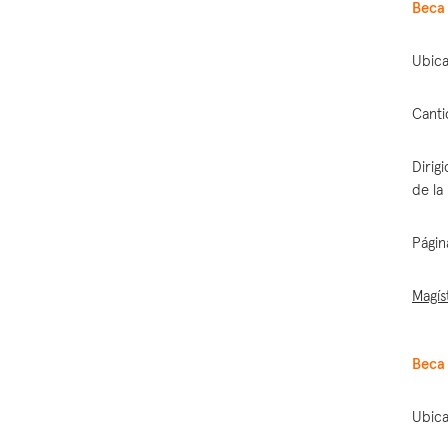
Beca 
Ubica
Canti
Dirig
de la
Págin
Magís
Beca 
Ubica