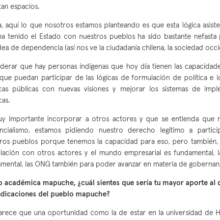
ltan espacios.
, aquí lo que nosotros estamos planteando es que esta lógica asistenc
a tenido el Estado con nuestros pueblos ha sido bastante nefast
dea de dependencia (así nos ve la ciudadanía chilena, la sociedad occi
derar que hay personas indígenas que hoy día tienen las capacidade
que puedan participar de las lógicas de formulación de política e id
icas públicas con nuevas visiones y mejorar los sistemas de imp
cas.
uy importante incorporar a otros actores y que se entienda que 
encialismo, estamos pidiendo nuestro derecho legítimo a partic
ros pueblos porque tenemos la capacidad para eso, pero también,
ulación con otros actores y el mundo empresarial es fundamental, 
mental, las ONG también para poder avanzar en materia de gobernan
académica mapuche, ¿cuál sientes que sería tu mayor aporte al 
indicaciones del pueblo mapuche?
rece que una oportunidad como la de estar en la universidad de H