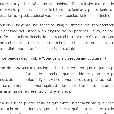
vestimenta, y esto llevó a que los pueblos indígenas tuviéramos que lle
o privado, principalmente, al ámbito de las familias y, por lo tanto, s
cos, de los espacios educativos, de los espacios de toma de decisión.
pueblos indígenas no tenemos ningún sistema de representació
tucionalidad del Estado y en ninguno de los poderes. La ley, de for
referencia a la existencia de etnias en el territorio de Chile con lo c
imita el ejercicio efectivo de derechos que tenemos en cuanto na
ico distinto por un estándar, un estatus distinto.
nos puedes decir sobre “convivencia y gestión multicultural”?
blar de convivencia y gestión multicultural yo creo que lo que no 
alidad, es el enfoque de derechos, que ha sido muy potente pa
ndas de los pueblos indígenas ya no como meros campesinos, pobr
torio, sino más bien como sujetos de derechos diferenciados y, por 
er sistemas de representación diferenciada.
ía, lo que no puede pasar es que exista un pensamiento que crea 
ado a lo pre-moderno y que no tenemos qué aportar al desarroll