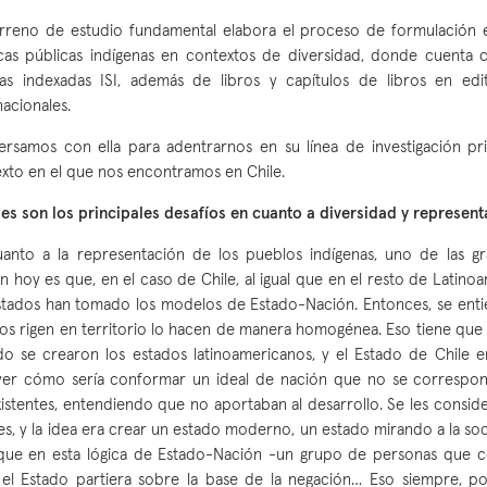
rreno de estudio fundamental elabora el proceso de formulación
icas públicas indígenas en contextos de diversidad, donde cuenta 
tas indexadas ISI, además de libros y capítulos de libros en edit
nacionales.
rsamos con ella para adentrarnos en su línea de investigación pri
xto en el que nos encontramos en Chile.
es son los principales desafíos en cuanto a diversidad y represen
anto a la representación de los pueblos indígenas, uno de las gr
en hoy es que, en el caso de Chile, al igual que en el resto de Latino
stados han tomado los modelos de Estado-Nación. Entonces, se ent
os rigen en territorio lo hacen de manera homogénea. Eso tiene que
o se crearon los estados latinoamericanos, y el Estado de Chile en
er cómo sería conformar un ideal de nación que no se correspon
istentes, entendiendo que no aportaban al desarrollo. Se les consid
jes, y la idea era crear un estado moderno, un estado mirando a la s
que en esta lógica de Estado-Nación -un grupo de personas que 
 el Estado partiera sobre la base de la negación… Eso siempre, po