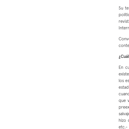
Su te
polít
revis
Inter
Conve
conte
¿Cuál
En cu
exist
los e
estad
cuand
que v
preex
salva
hizo 
etc.-