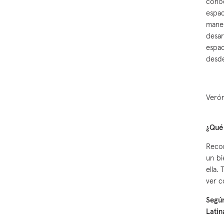
conoc
espac
maner
desa
espac
desde
Verón
¿Qué 
Recon
un bi
ella.
ver c
Según
Latin