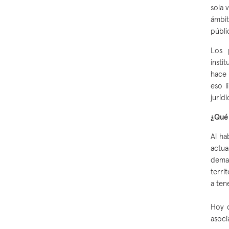
sola 
ámbit
públi
Los 
insti
hace 
eso l
juríd
¿Qué 
Al ha
actu
dema
terri
a ten
Hoy d
asoci