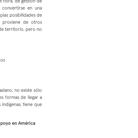
 flora, de gestión de
e convertirse en una
ias posibilidades de
 proviene de otros
e territorio, pero no
dos
adano, no existe sólo
s formas de llegar a
s indígenas; tiene que
 apoyo en América