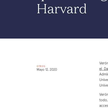
Harvard
Ver
ón
OTROS
el Da
Mayo 12, 2020
Admin
Univ
Unive
Verón
todo,
acces