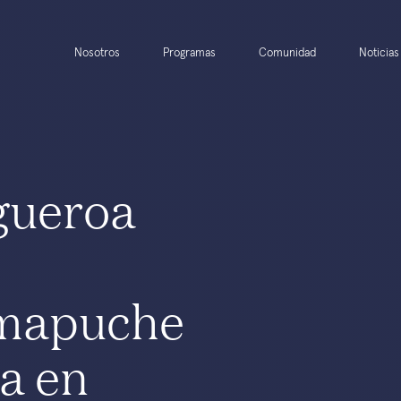
Nosotros
Programas
Comunidad
Noticias
gueroa
mapuche
ga en