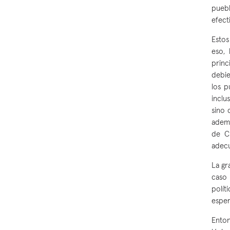
puebl
efecti
Estos
eso, 
princ
debie
los p
inclu
sino 
ademá
de Ch
adecu
La gr
caso 
polít
espe
Enton