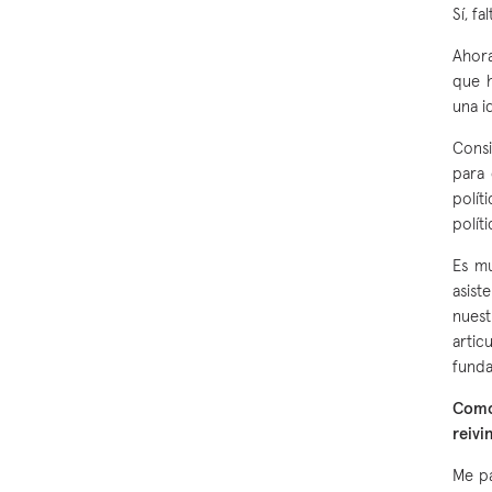
Sí, fa
Ahora
que h
una i
Consi
para 
polít
políti
Es m
asist
nuest
artic
funda
Como 
reiv
Me pa