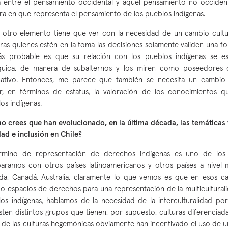
a entre el pensamiento occidental y aquel pensamiento no occidenta
a en que representa el pensamiento de los pueblos indígenas.
 otro elemento tiene que ver con la necesidad de un cambio cultu
ras quienes estén en la toma las decisiones solamente validen una 
ás probable es que su relación con los pueblos indígenas se e
rquica, de manera de subalternos y los miren como poseedores
rnativo. Entonces, me parece que también se necesita un cambio 
ar, en términos de estatus, la valoración de los conocimientos 
os indígenas.
 crees que han evolucionado, en la última década, las temáticas 
ad e inclusión en Chile?
érmino de representación de derechos indígenas es uno de los 
aramos con otros países latinoamericanos y otros países a nivel
da, Canadá, Australia, claramente lo que vemos es que en esos ca
o espacios de derechos para una representación de la multicultural
os indígenas, hablamos de la necesidad de la interculturalidad por
sten distintos grupos que tienen, por supuesto, culturas diferenciada
 de las culturas hegemónicas obviamente han incentivado el uso de u