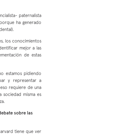
ialista- paternalista
a porque ha generado
dental).
s, los conocimientos
entificar mejor a las
lementación de estas
no estamos pidiendo
ipar y representar a
 eso requiere de una
la sociedad misma es
za.
debate sobre las
arvard tiene que ver