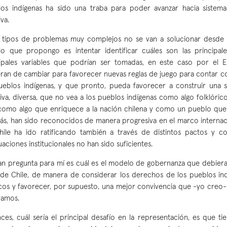
os indígenas ha sido una traba para poder avanzar hacia sistem
va.
 tipos de problemas muy complejos no se van a solucionar desde 
lo que propongo es intentar identificar cuáles son las principal
ipales variables que podrían ser tomadas, en este caso por el 
ran de cambiar para favorecer nuevas reglas de juego para contar co
ueblos indígenas, y que pronto, pueda favorecer a construir un
siva, diversa, que no vea a los pueblos indígenas como algo folklóri
como algo que enriquece a la nación chilena y como un pueblo que
s, han sido reconocidos de manera progresiva en el marco internaci
ile ha ido ratificando también a través de distintos pactos y c
aciones institucionales no han sido suficientes.
an pregunta para mí es cuál es el modelo de gobernanza que debiera
de Chile, de manera de considerar los derechos de los pueblos in
icos y favorecer, por supuesto, una mejor convivencia que -yo creo
ramos.
ces, cuál sería el principal desafío en la representación, es que t