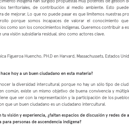
imiento indígena han surgido propuestas muy potentes de gestión de
ios territoriales, de contribución al medio ambiente. Esto pued
a de mejorar. Lo que no puede pasar es que limitemos nuestras prop
rrollo porque somos incapaces de valorar el conocimiento que
ios como son los conocimientos indígenas. Queremos contribuir a est
 una visión subsidiaria residual, sino como actores clave.
ica Figueroa Huencho, PH.D en Harvard, Massachussets, Estados Uni
hace hoy a un buen ciudadano en esta materia?
ocer la diversidad intercultural, porque no hay un sólo tipo de ciud
en común, existe un mismo objetivo de buena convivencia y múltiple
 Tiene que ver con la representación y la participación de los pueblo
on que un buen ciudadano es un ciudadano intercultural.
 tu visión y experiencia, ¿faltan espacios de discusión y redes de
a para personas de ascendencia indígena?