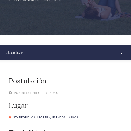
POSTULACIONES: CERRADAS
Estadísticas
Resumen
Postulación
Conectar
POSTULACIONES: CERRADAS
Lugar
STANFORD, CALIFORNIA, ESTADOS UNIDOS