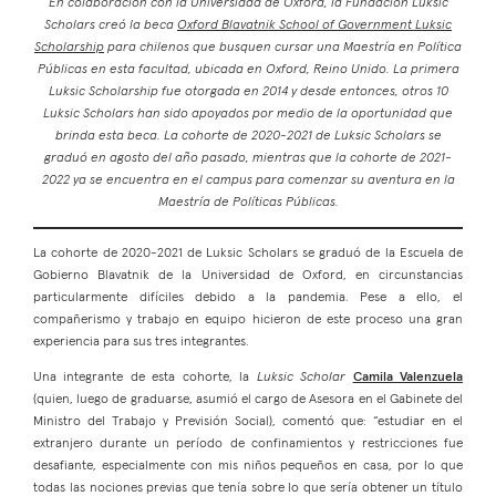
En colaboración con la Universidad de Oxford, la Fundación Luksic
Scholars creó la beca
Oxford Blavatnik School of Government Luksic
Scholarship
para chilenos que busquen cursar una Maestría en Política
Públicas en esta facultad, ubicada en Oxford, Reino Unido. La primera
Luksic Scholarship fue otorgada en 2014 y desde entonces, otros 10
Luksic Scholars han sido apoyados por medio de la oportunidad que
brinda esta beca. La cohorte de 2020-2021 de Luksic Scholars se
graduó en agosto del año pasado, mientras que la cohorte de 2021-
2022 ya se encuentra en el campus para comenzar su aventura en la
Maestría de Políticas Públicas.
La cohorte de 2020-2021 de Luksic Scholars se graduó de la Escuela de
Gobierno Blavatnik de la Universidad de Oxford, en circunstancias
particularmente difíciles debido a la pandemia. Pese a ello, el
compañerismo y trabajo en equipo hicieron de este proceso una gran
experiencia para sus tres integrantes.
Una integrante de esta cohorte, la
Luksic Scholar
Camila Valenzuela
(quien, luego de graduarse, asumió el cargo de Asesora en el Gabinete del
Ministro del Trabajo y Previsión Social), comentó que: “estudiar en el
extranjero durante un período de confinamientos y restricciones fue
desafiante, especialmente con mis niños pequeños en casa, por lo que
todas las nociones previas que tenía sobre lo que sería obtener un título