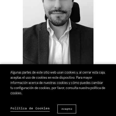
Miguel Pelayo (right), MPP Class of 2021
.
Algunas partes de este sitio web usan cookies y, al cerrar esta caja,
aceptas el uso de cookies en este dispositivo. Para mayor
información acerca de nuestras cookies y cómo puedes cambiar
Desde el comienzo de la colaboración entre la Fundación Luksic Scholars
tu configuración de cookies, por favor, consulta nuestra política de
y la Escuela de Gobierno Blavatnik de Oxford,
11
Luksic Scholars
han
cookies.
ingresado el campus de Oxford para recibir su Maestría en Políticas
Públicas
, con el apoyo de la beca
Oxford Blavatnik School of
Government Luksic Scholarship
* representando una oportunidad para
Política de Cookies
Acepto
los chilenos que desean cursar un Maestría en Políticas Públicas (MPP) en
esta escuela.