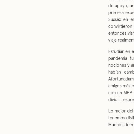
de apoyo, un
primera expe
Sussex en e
convirtieron
entonces vis
viaje realmen
Estudiar en 
pandemia fu
nociones y a
habían camb
Afortunadame
amigos más c
con un MPP y 
dividir resp
Lo mejor del
tenemos dist
Muchos de mi