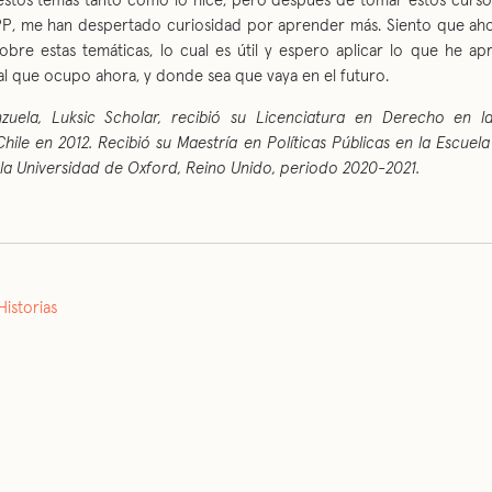
 estos temas tanto como lo hice, pero después de tomar estos cursos
, me han despertado curiosidad por aprender más. Siento que ah
sobre estas temáticas, lo cual es útil y espero aplicar lo que he ap
al que ocupo ahora, y donde sea que vaya en el futuro.
zuela, Luksic Scholar, recibió su Licenciatura en Derecho en l
hile en 2012. Recibió su Maestría en Políticas Públicas en la Escue
 la Universidad de Oxford, Reino Unido, periodo 2020-2021.
Historias