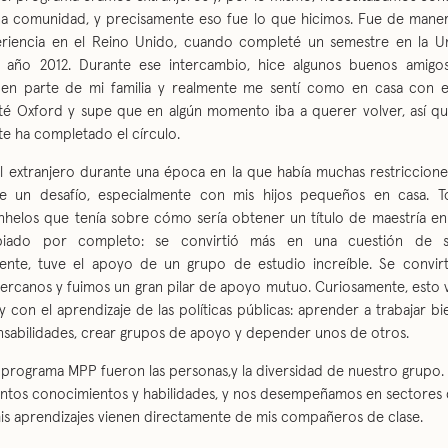
a comunidad, y precisamente eso fue lo que hicimos. Fue de manera
riencia en el Reino Unido, cuando completé un semestre en la U
l año 2012. Durante ese intercambio, hice algunos buenos amigos
 en parte de mi familia y realmente me sentí como en casa con e
ité Oxford y supe que en algún momento iba a querer volver, así q
te ha completado el círculo.
el extranjero durante una época en la que había muchas restriccione
e un desafío, especialmente con mis hijos pequeños en casa. To
nhelos que tenía sobre cómo sería obtener un título de maestría en 
iado por completo: se convirtió más en una cuestión de su
nte, tuve el apoyo de un grupo de estudio increíble. Se convir
ercanos y fuimos un gran pilar de apoyo mutuo. Curiosamente, esto 
con el aprendizaje de las políticas públicas: aprender a trabajar b
onsabilidades, crear grupos de apoyo y depender unos de otros.
 programa MPP fueron las personas,y la diversidad de nuestro grupo.
intos conocimientos y habilidades, y nos desempeñamos en sectores d
s aprendizajes vienen directamente de mis compañeros de clase.