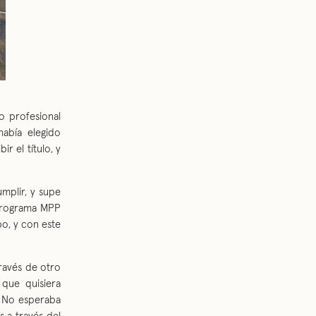
o profesional
abía elegido
r el título, y
mplir, y supe
 programa MPP
po, y con este
través de otro
que quisiera
s. No esperaba