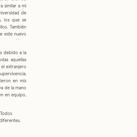
 similar a mi
niversidad de
, los que se
llos. También
ue este nuevo
s debido a la
das aquellas
el extranjero
pervivencia.
tieron en mis
va de la mano
ien en equipo,
 Todos
iferentes.