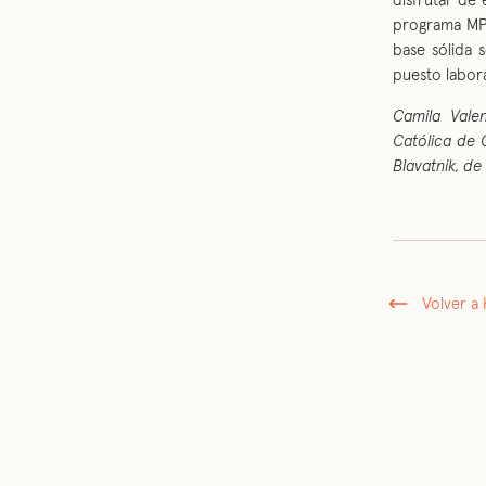
disfrutar de
programa MPP
base sólida 
puesto labor
Camila Valen
Católica de C
Blavatnik, de
Volver a 