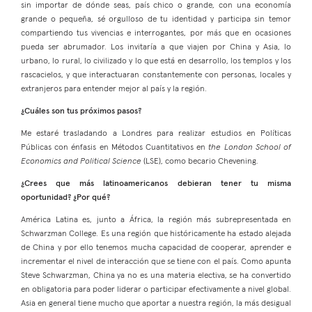
sin importar de dónde seas, país chico o grande, con una economía
grande o pequeña, sé orgulloso de tu identidad y participa sin temor
compartiendo tus vivencias e interrogantes, por más que en ocasiones
pueda ser abrumador. Los invitaría a que viajen por China y Asia, lo
urbano, lo rural, lo civilizado y lo que está en desarrollo, los templos y los
rascacielos, y que interactuaran constantemente con personas, locales y
extranjeros para entender mejor al país y la región.
¿Cuáles son tus próximos pasos?
Me estaré trasladando a Londres para realizar estudios en Políticas
Públicas con énfasis en Métodos Cuantitativos en
the London School of
Economics and Political Science
(LSE), como becario Chevening.
¿Crees que más latinoamericanos debieran tener tu misma
oportunidad? ¿Por qué?
América Latina es, junto a África, la región más subrepresentada en
Schwarzman College. Es una región que históricamente ha estado alejada
de China y por ello tenemos mucha capacidad de cooperar, aprender e
incrementar el nivel de interacción que se tiene con el país. Como apunta
Steve Schwarzman, China ya no es una materia electiva, se ha convertido
en obligatoria para poder liderar o participar efectivamente a nivel global.
Asia en general tiene mucho que aportar a nuestra región, la más desigual