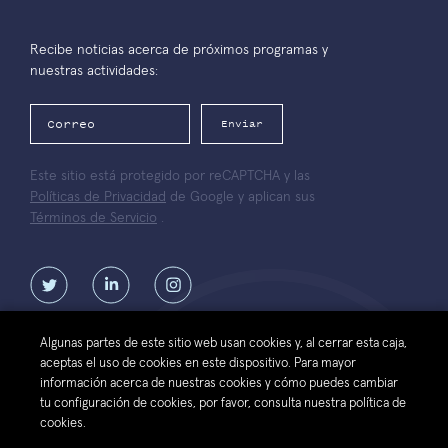
Recibe noticias acerca de próximos programas y
nuestras actividades:
Enviar
Este sitio está protegido por reCAPTCHA y las
Políticas de Privacidad
de Google y aplican sus
Términos de Servicio
.
Algunas partes de este sitio web usan cookies y, al cerrar esta caja,
aceptas el uso de cookies en este dispositivo. Para mayor
Contáctanos
Términos de
Política de protección de datos
información acerca de nuestras cookies y cómo puedes cambiar
uso del sitio
personales de la Fundación Luksic
tu configuración de cookies, por favor, consulta nuestra política de
web
Scholars
cookies.