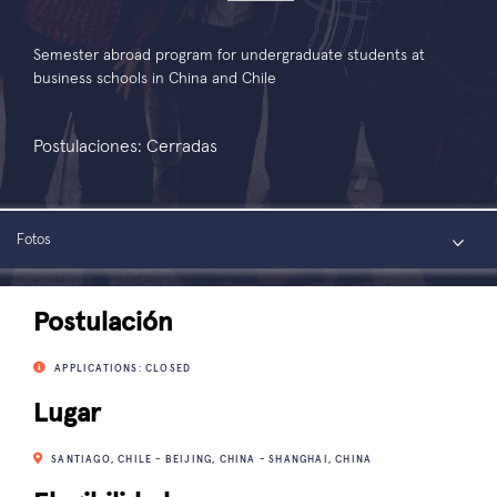
Semester abroad program for undergraduate students at
business schools in China and Chile
Postulaciones: Cerradas
Fotos
Resumen
Postulación
Testimonio
APPLICATIONS: CLOSED
Lugar
Estadísticas
SANTIAGO, CHILE - BEIJING, CHINA - SHANGHAI, CHINA
Conectar