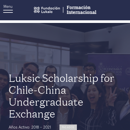
Menu
User Company:
LabLab
Luksic Scholarship for
Chile-China
Undergraduate
Exchange
Años Activo: 2018 - 2021
PASADOS