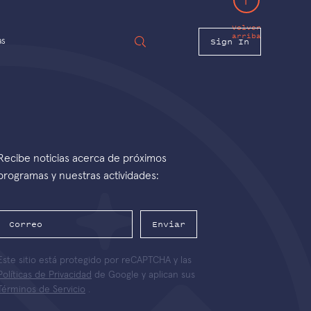
Volver
arriba
Sign In
as
Recibe noticias acerca de próximos
programas y nuestras actividades:
Enviar
Este sitio está protegido por reCAPTCHA y las
Políticas de Privacidad
de Google y aplican sus
Términos de Servicio
.