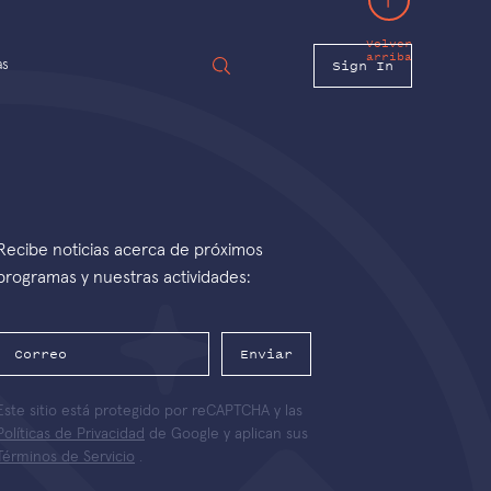
Volver
arriba
Sign In
as
Recibe noticias acerca de próximos
programas y nuestras actividades:
Enviar
Este sitio está protegido por reCAPTCHA y las
Políticas de Privacidad
de Google y aplican sus
Términos de Servicio
.