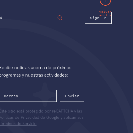
Volver
arriba
Sign In
as
Recibe noticias acerca de próximos
programas y nuestras actividades:
Enviar
Este sitio está protegido por reCAPTCHA y las
Políticas de Privacidad
de Google y aplican sus
Términos de Servicio
.