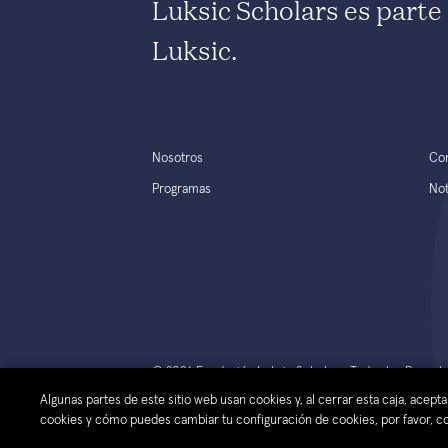
Luksic Scholars es part
Luksic.
Nosotros
Co
Programas
Not
© 2026 Fundación Luksic Scholars. Todos los Derec
Algunas partes de este sitio web usan cookies y, al cerrar esta caja, acep
cookies y cómo puedes cambiar tu configuración de cookies, por favor, con