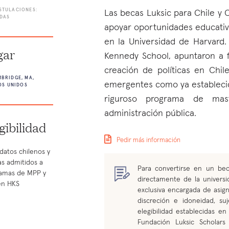
STULACIONES:
Las becas Luksic para Chile y 
DAS
apoyar oportunidades educativ
en la Universidad de Harvard
gar
Kennedy School, apuntaron a f
creación de políticas en Chile
BRIDGE, MA,
emergentes como ya establecido
OS UNIDOS
riguroso programa de mas
administración pública.
gibilidad
Pedir más información
datos chilenos y
as admitidos a
Para convertirse en un bec
amas de MPP y
directamente de la universi
en HKS
exclusiva encargada de asig
discreción e idoneidad, s
elegibilidad establecidas e
Fundación Luksic Scholars