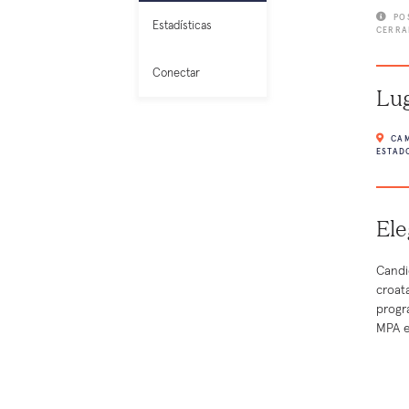
PO
Estadísticas
CERRA
Conectar
Lu
CAM
ESTAD
Ele
Candi
croat
progr
MPA 