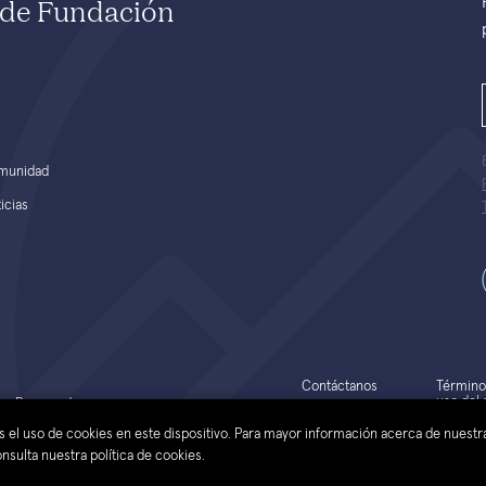
e de Fundación
munidad
icias
Contáctanos
Término
uso del s
hos Reservados
web
tas el uso de cookies en este dispositivo. Para mayor información acerca de nuestr
sulta nuestra política de cookies.