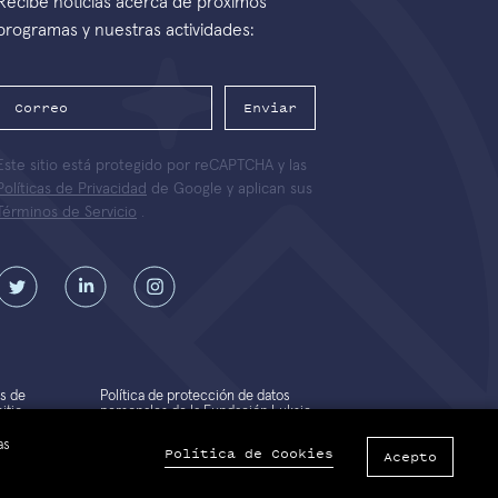
Recibe noticias acerca de próximos
programas y nuestras actividades:
Enviar
Este sitio está protegido por reCAPTCHA y las
Políticas de Privacidad
de Google y aplican sus
Términos de Servicio
.
s de
Política de protección de datos
itio
personales de la Fundación Luksic
Scholars
as
Política de Cookies
Acepto