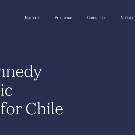
Nosotros
Programas
Comunidad
Noticias
nnedy
ic
for Chile