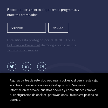
Recibe noticias acerca de próximos programas y
nuestras actividades:
Enviar
Este sitio está protegido por reCAPTCHA y las
Políticas de Privacidad
de Google y aplican sus
Términos de Servicio
.
Algunas partes de este sitio web usan cookies y, al cerrar esta caja,
aceptas el uso de cookies en este dispositivo. Para mayor
Contáctanos
Términos de
Política de protección de datos
información acerca de nuestras cookies y cómo puedes cambiar
uso del sitio
personales de la Fundación Luksic
tu configuración de cookies, por favor, consulta nuestra política de
web
Scholars
cookies.
© 2026 Fundación Luksic Scholars. Todos los Derechos Reservados