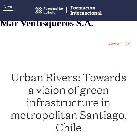
Menu
User Company:
Productos del
Mar Ventisqueros S.A.
Cerrar
Urban Rivers: Towards
a vision of green
infrastructure in
metropolitan Santiago,
Chile