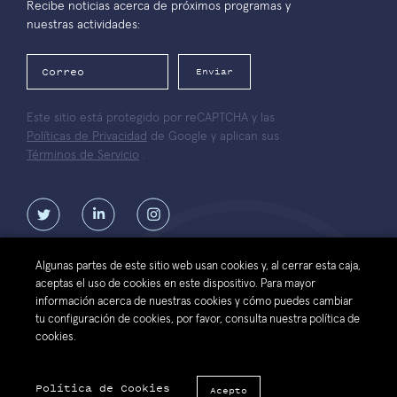
Recibe noticias acerca de próximos programas y
nuestras actividades:
Enviar
Este sitio está protegido por reCAPTCHA y las
Políticas de Privacidad
de Google y aplican sus
Términos de Servicio
.
Algunas partes de este sitio web usan cookies y, al cerrar esta caja,
aceptas el uso de cookies en este dispositivo. Para mayor
Contáctanos
Términos de
Política de protección de datos
información acerca de nuestras cookies y cómo puedes cambiar
uso del sitio
personales de la Fundación Luksic
tu configuración de cookies, por favor, consulta nuestra política de
web
Scholars
cookies.
© 2026 Fundación Luksic Scholars. Todos los Derechos Reservados
Política de Cookies
Acepto