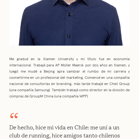
Me gradué en la Xiamen University y mi título fue en economía
internacional. Trabajé para AP Moller Maersk por dos años en Xiamen, y
luegó me mudé a Beijing apra cambiar el rumbo de mi carrera y
covnertirme en un profesional del marketing. Comencé en una compañía
nacional de consultorías en branding, más tarde trabajé en Cheil Group
(una compañía Samsung). También trabajé como director en la división de
compras de GroupM China (una compañía WPP).
De h e c h o , h i c e m i v i d a e n C h i l e : m e u n í a u n
c l u b d e r u n n i n g , h i c e a m i g o s t a n t o c h i l e n o s