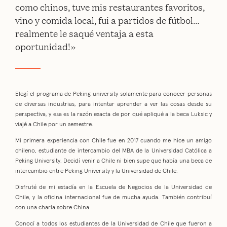
c o m o c h i n o s , t u v e m i s r e s t a u r a n t e s f a v o r i t o s ,
v i n o y c o m i d a l o c a l , f u i a p a r t i d o s d e f ú t b o l …
r e a l m e n t e l e s a q u é v e n t a j a a e s t a
o p o r t u n i d a d ! »
Elegí el programa de Peking university solamente para conocer personas
de diversas industrias, para intentar aprender a ver las cosas desde su
perspectiva, y esa es la razón exacta de por qué apliqué a la beca Luksic y
viajé a Chile por un semestre.
Mi primera experiencia con Chile fue en 2017 cuando me hice un amigo
chileno, estudiante de intercambio del MBA de la Universidad Católica a
Peking University. Decidí venir a Chile ni bien supe que había una beca de
intercambio entre Peking University y la Universidad de Chile.
Disfruté de mi estadía en la Escuela de Negocios de la Universidad de
Chile, y la oficina internacional fue de mucha ayuda. También contribuí
con una charla sobre China.
Conocí a todos los estudiantes de la Universidad de Chile que fueron a