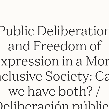
Public Deliberatio
and Freedom of
xpression in a Mo
nclusive Society: C
we have both? /
eliberación públi