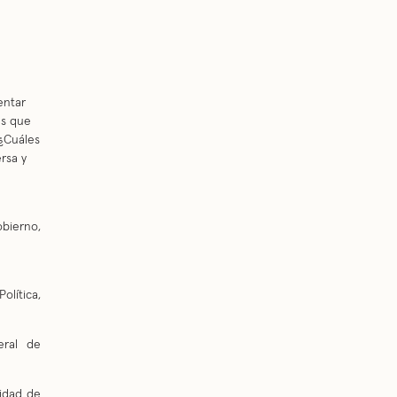
entar
es que
 ¿Cuáles
rsa y
bierno,
olítica,
eral de
sidad de