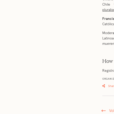
Chile 
plurali
Franci
Católic
Moder
Latino
mueren
How 
Registr
ORGANI
Sha
Vo