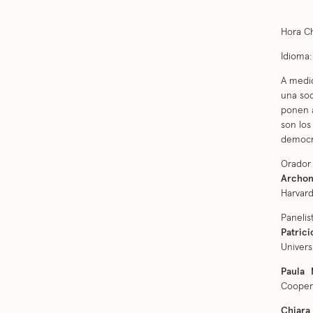
Hora Ch
Idioma:
A medid
una soc
ponen a
son los
democrá
Orador 
Archo
Harvar
Panelis
Patric
Univers
Paula 
Coopera
Chiara