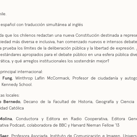
ile.
 español con traducción simultánea al inglés
a que los chilenos redactan una nueva Constitución destinada a repres
iedad más diversa e inclusiva, han comenzado nuevos e intensos debat
 prueba los límites de la deliberación pública y la libertad de expresión.
 estándares apropiados para el debate público en una esfera pública dive
tica, y qué arreglos institucionales los sostendrán mejor?
principal internacional:
n Fung
, Winthrop Laflin McCormack, Profesor de ciudadanía y autogo
d Kennedy School.
tas locales:
io Bernedo
, Decano de la Facultad de Historia, Geografía y Ciencia P
idad Católica
Molina
, Conductora y Editora en Radio Cooperativa, Editora Gen
tiva Podcast, colaboradora de BBC y Harvard Nieman Fellow ’13
 Saez
, Profesora Asociada, Instituto de Comunicación e Imagen, Univer