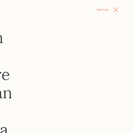
Cerrar
n
re
an
ca