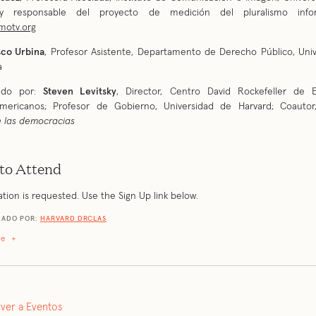
y responsable del proyecto de medición del pluralismo infor
smotv.org
sco Urbina
, Profesor Asistente, Departamento de Derecho Público, Uni
a
ado por:
Steven Levitsky
, Director, Centro David Rockefeller de E
americanos; Profesor de Gobierno, Universidad de Harvard; Coauto
 las democracias
to Attend
ation is requested. Use the Sign Up link below.
ZADO POR:
HARVARD DRCLAS
re
+
lver a Eventos