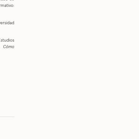
mativo:
versidad
studios
r,
Cómo