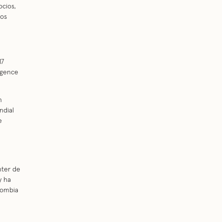
cios,
tos
17
igence
n
ndial
e
nter de
y ha
lombia