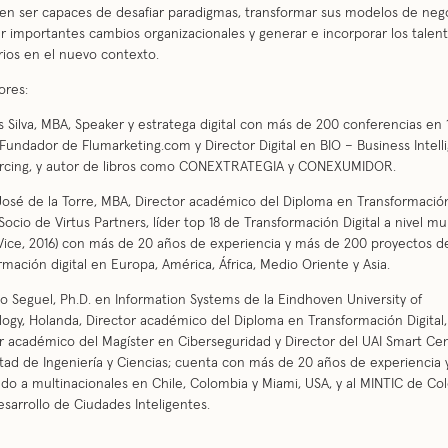
en ser capaces de desafiar paradigmas, transformar sus modelos de nego
r importantes cambios organizacionales y generar e incorporar los talen
ios en el nuevo contexto.
ores:
 Silva, MBA, Speaker y estratega digital con más de 200 conferencias en 
 Fundador de Flumarketing.com y Director Digital en BIO – Business Intell
rcing, y autor de libros como CONEXTRATEGIA y CONEXUMIDOR.
osé de la Torre, MBA, Director académico del Diploma en Transformació
, Socio de Virtus Partners, líder top 18 de Transformación Digital a nivel mu
Vice, 2016) con más de 20 años de experiencia y más de 200 proyectos d
rmación digital en Europa, América, África, Medio Oriente y Asia.
o Seguel, Ph.D. en Information Systems de la Eindhoven University of
ogy, Holanda, Director académico del Diploma en Transformación Digital,
r académico del Magíster en Ciberseguridad y Director del UAI Smart Ce
ltad de Ingeniería y Ciencias; cuenta con más de 20 años de experiencia 
do a multinacionales en Chile, Colombia y Miami, USA, y al MINTIC de Co
esarrollo de Ciudades Inteligentes.