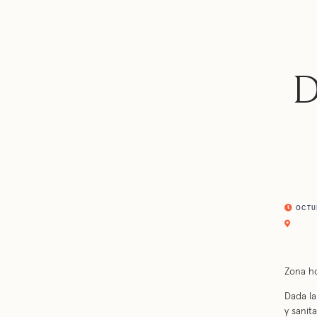
D
OCTUBR
Zona ho
Dada la
y sanit