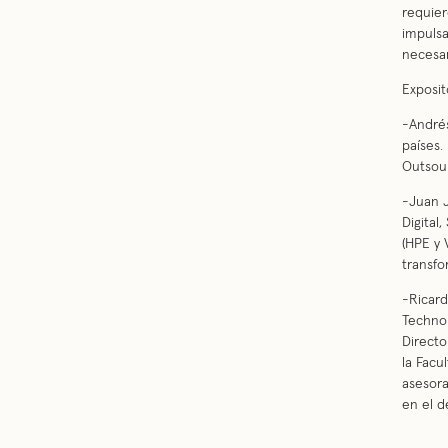
requier
impulsa
necesar
Exposit
-Andrés
países.
Outsou
-Juan J
Digital
(HPE y 
transfo
-Ricard
Technol
Directo
la Facu
asesora
en el d