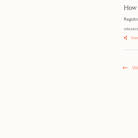
How 
Registr
ORGANI
Sha
Vo