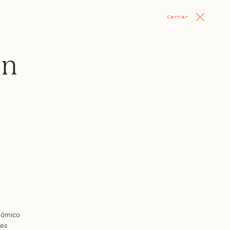
Cerrar
en
onómico
nes