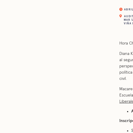
ABRIL 
AUDIT
MAR (
VIÑA 
Hora Ch
Diana K
al segu
perspec
polític
civil.
Macaren
Escuel
Liberal
Inscrip