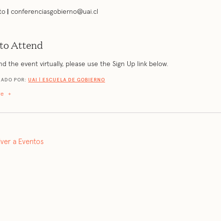
to
|
conferenciasgobierno@uai.cl
to Attend
nd the event virtually, please use the Sign Up link below.
ZADO POR:
UAI | ESCUELA DE GOBIERNO
re
+
lver a Eventos