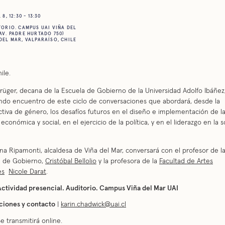
8, 12:30 - 13:30
ORIO. CAMPUS UAI VIÑA DEL
AV. PADRE HURTADO 750)
DEL MAR, VALPARAÍSO, CHILE
ile.
rüger, decana de la Escuela de Gobierno de la Universidad Adolfo Ibáñez,
ndo encuentro de este ciclo de conversaciones que abordará, desde la
tiva de género, los desafíos futuros en el diseño e implementación de l
a económica y social, en el ejercicio de la política, y en el liderazgo en la 
a Ripamonti, alcaldesa de Viña del Mar, conversará con el profesor de l
a de Gobierno,
Cristóbal Bellolio
y la profesora de la
Facultad de Artes
es
Nicole Darat
.
Actividad presencial.
Auditorio. Campus Viña del Mar UAI
ciones y contacto
|
karin.chadwick@uai.cl
Se transmitirá online.