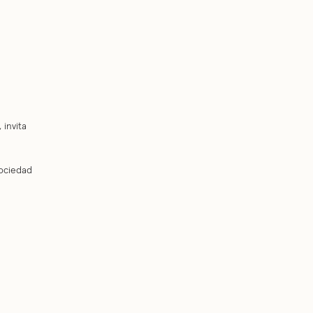
 invita
a
sociedad
a