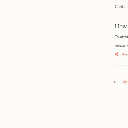
Contac
How 
To atte
ORGANI
Sha
Vo