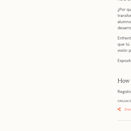
¿Por qu
transfo
alumno
desarro
Enfrent
que tú 
visión 
Exposit
How 
Registr
ORGANI
Sha