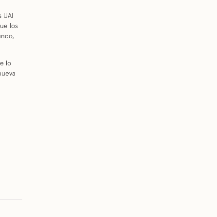
s UAI
ue los
undo,
e lo
nueva