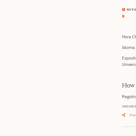
NOVIEM
Hora Ch
Idioma:
Exposit
Univers
How 
Registr
ORGANI
Sha